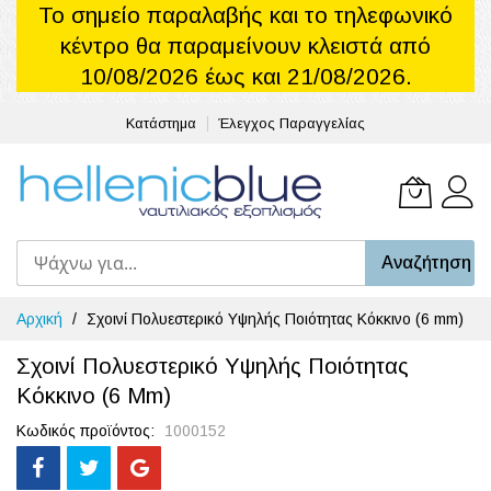
Το σημείο παραλαβής και το τηλεφωνικό
κέντρο θα παραμείνουν κλειστά από
10/08/2026 έως και 21/08/2026.
Κατάστημα
Έλεγχος Παραγγελίας
Το καλά
Αναζήτηση
Μετάβαση
Αρχική
Σχοινί Πολυεστερικό Υψηλής Ποιότητας Κόκκινο (6 mm)
στο
περιεχόμενο
Σχοινί Πολυεστερικό Υψηλής Ποιότητας
Κόκκινο (6 Mm)
Κωδικός προϊόντος
1000152