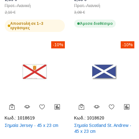
Προτ. Λιανική
Προτ. Λιανική
2,10 €
3,08 €
Αποστολή σε 1–3
Άμεσα διαθέσιμο
εργάσιμες
-10%
-10%
Κωδ.:
1018619
Κωδ.:
1018620
Σημαία Jersey - 45 x 23 cm
Σημαία Scotland St. Andrew -
45 x 23 cm