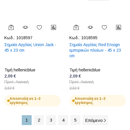
Κωδ.:
1018597
Κωδ.:
1018595
Σημαία Αγγλίας Union Jack -
Σημαία Αγγλίας Red Ensign
45 x 23 cm
εμπορικών πλοίων - 45 x 23
cm
Τιμή hellenicblue
Τιμή hellenicblue
2,09 €
2,09 €
Προτ. Λιανική
Προτ. Λιανική
2,32 €
2,32 €
Αποστολή σε 1–3
Αποστολή σε 1–3
εργάσιμες
εργάσιμες
1
2
3
4
5
Επόμενο