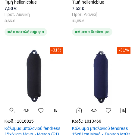
Τιμή hellenicblue
Τιμή hellenicblue
7,50 €
7,53 €
Προτ. Λιανική
Προτ. Λιανική
8,66 €
11,85 €
Αποστολή σήμερα
Άμεσα διαθέσιμο
-31%
-31%
Κωδ.:
1016815
Κωδ.:
1013466
Κάλυμμα μπαλονιού fendress
Κάλυμμα μπαλονιού fendress
15x61cm Μονό - Μαύρο (F1)
15x61cm Μονό - Σκούρο Μπλε