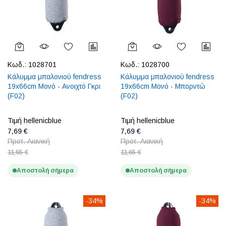
Κωδ.:
1028701
Κωδ.:
1028700
Κάλυμμα μπαλονιού fendress
Κάλυμμα μπαλονιού fendress
19x66cm Μονό - Ανοιχτό Γκρι
19x66cm Μονό - Μπορντώ
(F02)
(F02)
Τιμή hellenicblue
Τιμή hellenicblue
7,69 €
7,69 €
Προτ. Λιανική
Προτ. Λιανική
11,65 €
11,65 €
Αποστολή σήμερα
Αποστολή σήμερα
-34%
-34%