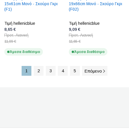
15x61cm Μονό - Σκούρο Γκρι
19x66cm Μονό - Σκούρο Γκρι
(F1)
(F02)
Τιμή hellenicblue
Τιμή hellenicblue
8,65 €
9,09 €
Προτ. Λιανική
Προτ. Λιανική
11,09 €
11,65 €
Άμεσα διαθέσιμο
Άμεσα διαθέσιμο
1
2
3
4
5
Επόμενο