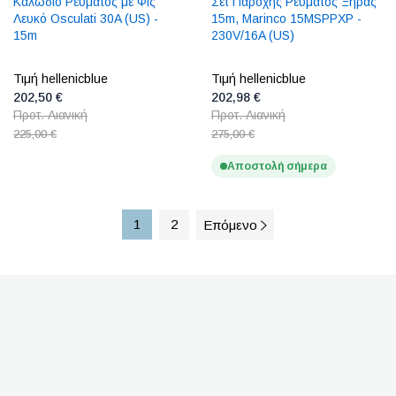
Καλώδιο Ρεύματος με Φις
Σετ Παροχής Ρεύματος Ξηράς
Λευκό Osculati 30A (US) -
15m, Marinco 15MSPPXP -
15m
230V/16A (US)
Τιμή hellenicblue
Τιμή hellenicblue
202,50 €
202,98 €
Προτ. Λιανική
Προτ. Λιανική
225,00 €
275,00 €
Αποστολή σήμερα
1
2
Επόμενο