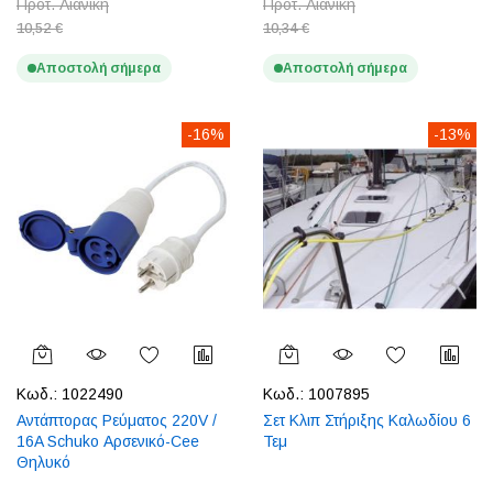
Προτ. Λιανική
Προτ. Λιανική
10,52 €
10,34 €
Αποστολή σήμερα
Αποστολή σήμερα
-16%
-13%
Κωδ.:
1022490
Κωδ.:
1007895
Αντάπτορας Ρεύματος 220V /
Σετ Κλιπ Στήριξης Καλωδίου 6
16A Schuko Αρσενικό-Cee
Τεμ
Θηλυκό