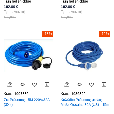
Τιμή hellenicblue
Τιμή hellenicblue
162,00 €
162,00 €
Προτ. Λιανική
Προτ. Λιανική
180,00 €
180,00 €
-13%
-10%
Κωδ.:
1007886
Κωδ.:
1036392
Σετ Ρεύματος 15M 220V/32A
Καλώδιο Ρεύματος με Φις
(3X4)
Μπλε Osculati 30A (US) - 15m