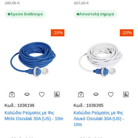
183,95 €
167,16 €
Άμεσα διαθέσιμο
Αποστολή σήμερα
-10%
-10%
Κωδ.:
1036196
Κωδ.:
1036395
Καλώδιο Ρεύματος με Φις
Καλώδιο Ρεύματος με Φις
Μπλε Osculati 30A (US) - 10m
Λευκό Osculati 30A (US) -
10m