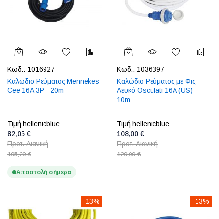
Κωδ.:
1016927
Κωδ.:
1036397
Καλώδιο Ρεύματος Mennekes
Καλώδιο Ρεύματος με Φις
Cee 16A 3P - 20m
Λευκό Osculati 16A (US) -
10m
Τιμή hellenicblue
Τιμή hellenicblue
82,05 €
108,00 €
Προτ. Λιανική
Προτ. Λιανική
105,20 €
120,00 €
Αποστολή σήμερα
-13%
-13%