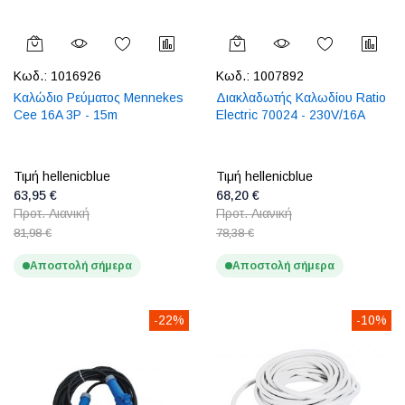
Κωδ.:
1016926
Κωδ.:
1007892
Καλώδιο Ρεύματος Mennekes
Διακλαδωτής Καλωδίου Ratio
Cee 16A 3P - 15m
Electric 70024 - 230V/16A
Τιμή hellenicblue
Τιμή hellenicblue
63,95 €
68,20 €
Προτ. Λιανική
Προτ. Λιανική
81,98 €
78,38 €
Αποστολή σήμερα
Αποστολή σήμερα
-22%
-10%