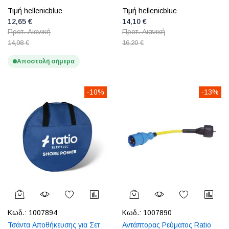
Τιμή hellenicblue
Τιμή hellenicblue
12,65 €
14,10 €
Προτ. Λιανική
Προτ. Λιανική
14,98 €
16,20 €
Αποστολή σήμερα
-10%
-13%
Κωδ.:
1007894
Κωδ.:
1007890
Τσάντα Αποθήκευσης για Σετ
Αντάπτορας Ρεύματος Ratio