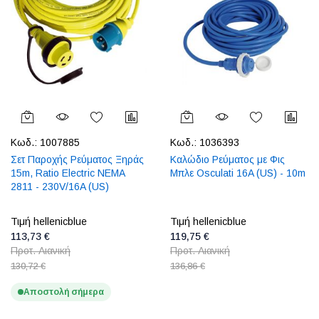
Κωδ.:
1007885
Κωδ.:
1036393
Σετ Παροχής Ρεύματος Ξηράς
Καλώδιο Ρεύματος με Φις
15m, Ratio Electric NEMA
Μπλε Osculati 16A (US) - 10m
2811 - 230V/16A (US)
Τιμή hellenicblue
Τιμή hellenicblue
113,73 €
119,75 €
Προτ. Λιανική
Προτ. Λιανική
130,72 €
136,86 €
Αποστολή σήμερα