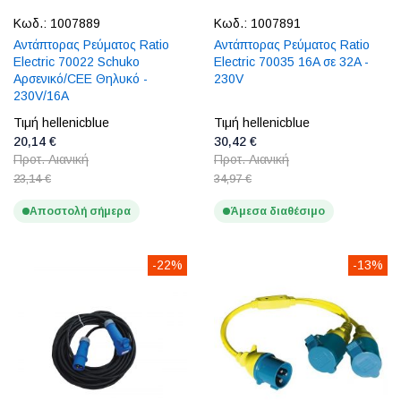
Κωδ.:
1007889
Κωδ.:
1007891
Αντάπτορας Ρεύματος Ratio
Αντάπτορας Ρεύματος Ratio
Electric 70022 Schuko
Electric 70035 16A σε 32A -
Αρσενικό/CEE Θηλυκό -
230V
230V/16A
Τιμή hellenicblue
Τιμή hellenicblue
20,14 €
30,42 €
Προτ. Λιανική
Προτ. Λιανική
23,14 €
34,97 €
Αποστολή σήμερα
Άμεσα διαθέσιμο
-22%
-13%