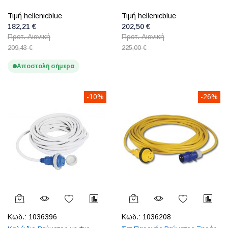
Τιμή hellenicblue
Τιμή hellenicblue
182,21 €
202,50 €
Προτ. Λιανική
Προτ. Λιανική
209,43 €
225,00 €
Αποστολή σήμερα
-10%
-26%
Κωδ.:
1036396
Κωδ.:
1036208