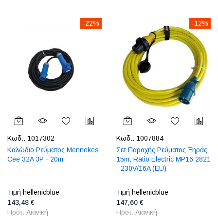
-22%
-12%
Κωδ.:
1017302
Κωδ.:
1007884
Καλώδιο Ρεύματος Mennekes
Σετ Παροχής Ρεύματος Ξηράς
Cee 32A 3P - 20m
15m, Ratio Electric MP16 2821
- 230V/16A (EU)
Τιμή hellenicblue
Τιμή hellenicblue
143,48 €
147,60 €
Προτ. Λιανική
Προτ. Λιανική