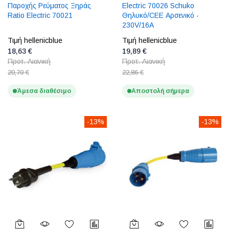
Παροχής Ρεύματος Ξηράς
Electric 70026 Schuko
Ratio Electric 70021
Θηλυκό/CEE Αρσενικό -
230V/16A
Τιμή hellenicblue
Τιμή hellenicblue
18,63 €
19,89 €
Προτ. Λιανική
Προτ. Λιανική
20,70 €
22,86 €
Άμεσα διαθέσιμο
Αποστολή σήμερα
-13%
-13%