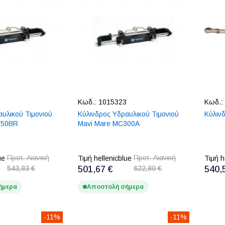
Κωδ.:
1015323
Κωδ.:
αυλικού Τιμονιού
Κύλινδρος Υδραυλικού Τιμονιού
Κύλινδ
150BR
Mavi Mare MC300A
Προτ. Λιανική
Προτ. Λιανική
ue
Τιμή hellenicblue
Τιμή h
543,83 €
501,67 €
622,80 €
540,
ήμερα
Αποστολή σήμερα
-11%
-11%