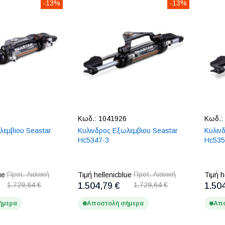
-13%
-13%
Κωδ.:
1041926
Κωδ.:
λεμβιου Seastar
Κυλινδρος Εξωλεμβιου Seastar
Κυλιν
Hc5347-3
Hc535
Προτ. Λιανική
Προτ. Λιανική
ue
Τιμή hellenicblue
Τιμή h
1.729,64 €
1.504,79 €
1.729,64 €
1.50
ήμερα
Αποστολή σήμερα
Απο