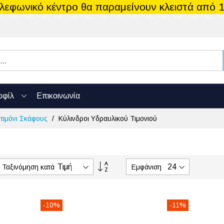
ηλεφωνικό κέντρο θα παραμείνουν κλειστά από 1
οφίλ
Επικοινωνία
 τιμόνι Σκάφους
Κύλινδροι Υδραυλικού Τιμονιού
Φθίνουσα
Ταξινόμηση κατά
Εμφάνιση
ταξινόμηση
-10%
-11%