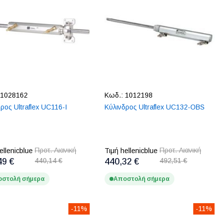
1028162
Κωδ.:
1012198
ρος Ultraflex UC116-I
Κύλινδρος Ultraflex UC132-OBS
Προτ. Λιανική
Προτ. Λιανική
ellenicblue
Τιμή hellenicblue
49 €
440,14 €
440,32 €
492,51 €
στολή σήμερα
Αποστολή σήμερα
-11%
-11%