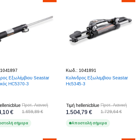
1041897
Κωδ.:
1041891
δρος Εξωλέμβιου Seastar
Κυλινδρος Εξωλεμβιου Seastar
ικός HC5370-3
Hc5345-3
Προτ. Λιανική
Προτ. Λιανική
ellenicblue
Τιμή hellenicblue
4,10 €
1.659,89 €
1.504,79 €
1.729,64 €
στολή σήμερα
Αποστολή σήμερα