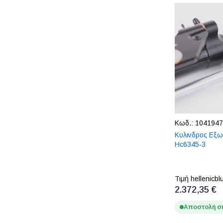
Κωδ.:
1041947
Κυλινδρος Εξω
Hc6345-3
Τιμή hellenicbl
2.372,35 €
Αποστολή σ