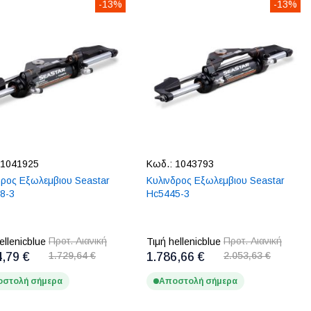
-13%
-13%
1041925
Κωδ.:
1043793
δρος Εξωλεμβιου Seastar
Κυλινδρος Εξωλεμβιου Seastar
8-3
Hc5445-3
Προτ. Λιανική
Προτ. Λιανική
ellenicblue
Τιμή hellenicblue
4,79 €
1.729,64 €
1.786,66 €
2.053,63 €
στολή σήμερα
Αποστολή σήμερα