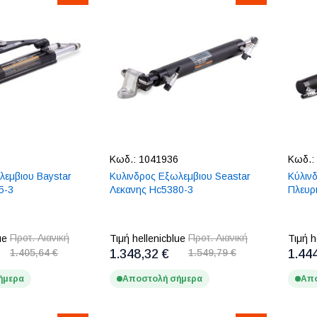
Κωδ.:
1041936
Κωδ.:
λεμβιου Baystar
Κυλινδρος Εξωλεμβιου Seastar
Κύλιν
5-3
Λεκανης Hc5380-3
Πλευρ
Προτ. Λιανική
Προτ. Λιανική
ue
Τιμή hellenicblue
Τιμή h
1.405,64 €
1.348,32 €
1.549,79 €
1.44
ήμερα
Αποστολή σήμερα
Απο