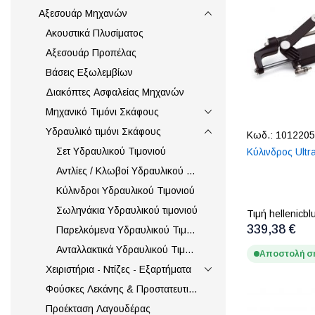
Αξεσουάρ Μηχανών
Ακουστικά Πλυσίματος
Αξεσουάρ Προπέλας
Βάσεις Εξωλεμβίων
Διακόπτες Ασφαλείας Μηχανών
Μηχανικό Τιμόνι Σκάφους
Υδραυλικό τιμόνι Σκάφους
Κωδ.:
1012205
Σετ Υδραυλικού Τιμονιού
Κύλινδρος Ultr
Αντλίες / Κλωβοί Υδραυλικού Τιμονιού
Κύλινδροι Υδραυλικού Τιμονιού
Σωληνάκια Υδραυλικού τιμονιού
Τιμή hellenicbl
339,38 €
Παρελκόμενα Υδραυλικού Τιμονιού
Ανταλλακτικά Υδραυλικού Τιμονιού
Αποστολή σ
Χειριστήρια - Ντίζες - Εξαρτήματα
Φούσκες Λεκάνης & Προστατευτικά Ντιζών
Προέκταση Λαγουδέρας