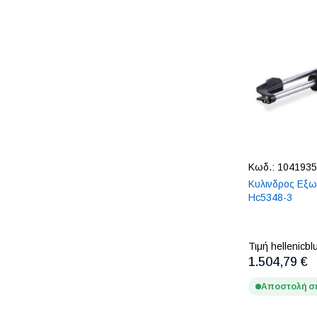
Κωδ.:
1041935
Κυλινδρος Εξω
Hc5348-3
Τιμή hellenicbl
1.504,79 €
Αποστολή σ