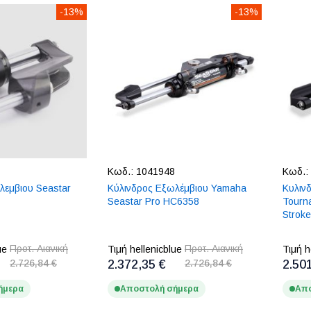
-13%
-13%
Κωδ.:
1041948
Κωδ.:
λεμβιου Seastar
Κύλινδρος Εξωλέμβιου Yamaha
Κυλιν
Seastar Pro HC6358
Tourn
Stroke
Προτ. Λιανική
Προτ. Λιανική
ue
Τιμή hellenicblue
Τιμή h
2.726,84 €
2.372,35 €
2.726,84 €
2.50
ήμερα
Αποστολή σήμερα
Απο