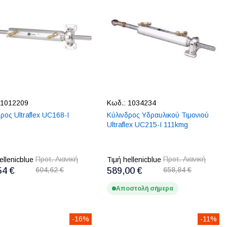
1012209
Κωδ.:
1034234
ρος Ultraflex UC168-I
Κύλινδρος Υδραυλικού Τιμονιού
Ultraflex UC215-I 111kmg
Προτ. Λιανική
Προτ. Λιανική
ellenicblue
Τιμή hellenicblue
54 €
604,62 €
589,00 €
658,84 €
Αποστολή σήμερα
-16%
-11%