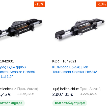
-13%
-13%
1042031
Κωδ.:
1042021
δρος Εξωλεμβιου
Κυλινδρος Εξωλεμβιου
ament Seastar Hc6850
Tournament Seastar Hc6845
 Ltd 1.5”
Προτ. Λιανική
Προτ. Λιανική
ellenicblue
Τιμή hellenicblue
1,45 €
2.875,23 €
2.807,01 €
3.226,45 €
στολή σήμερα
Αποστολή σήμερα