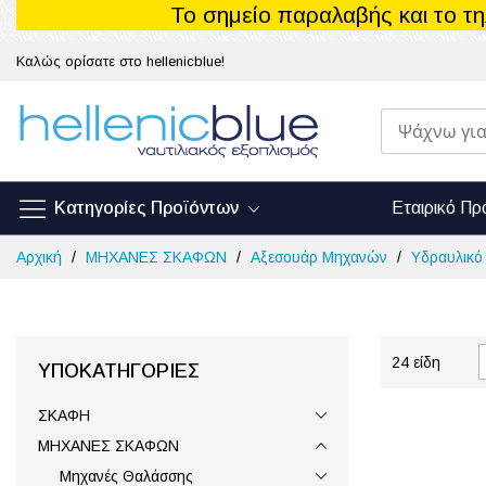
Το σημείο παραλαβής και το τ
Καλώς ορίσατε στο hellenicblue!
Κατηγορίες Προϊόντων
Εταιρικό Πρ
Μετάβαση
Αρχική
ΜΗΧΑΝΕΣ ΣΚΑΦΩΝ
Αξεσουάρ Μηχανών
Υδραυλικό
στο
περιεχόμενο
24
είδη
ΥΠΟΚΑΤΗΓΟΡΊΕΣ
ΣΚΑΦΗ
ΜΗΧΑΝΕΣ ΣΚΑΦΩΝ
Μηχανές Θαλάσσης