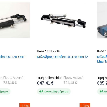
Κωδ.:
1012216
Κωδ.:
raflex UC128-OBF
Κύλινδρος Ultraflex UC128-OBF/2
Κύλιν
Mavi 
Προτ. Λιανική
Προτ. Λιανική
ue
Τιμή hellenicblue
Τιμή h
724,18 €
647,41 €
724,18 €
685,
ήμερα
Αποστολή σήμερα
Απο
-13%
-13%