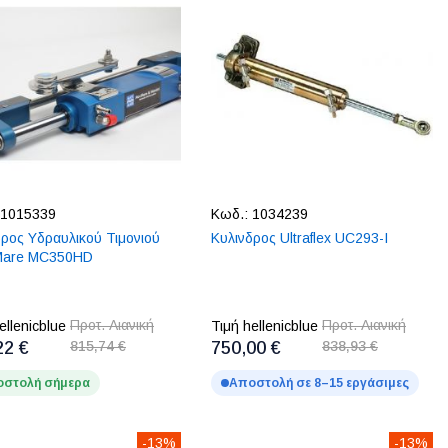
1015339
Κωδ.:
1034239
δρος Υδραυλικού Τιμονιού
Κυλινδρος Ultraflex UC293-I
Mare MC350HD
Προτ. Λιανική
Προτ. Λιανική
ellenicblue
Τιμή hellenicblue
22 €
815,74 €
750,00 €
838,93 €
στολή σήμερα
Αποστολή σε 8–15 εργάσιμες
-13%
-13%