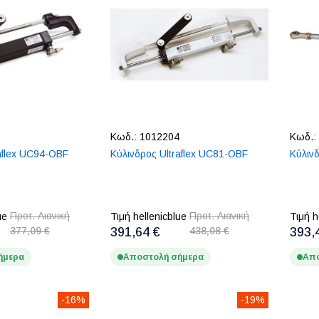
Κωδ.:
1012204
Κωδ.:
aflex UC94-OBF
Κύλινδρος Ultraflex UC81-OBF
Κύλινδ
Προτ. Λιανική
Προτ. Λιανική
ue
Τιμή hellenicblue
Τιμή h
377,09 €
391,64 €
438,08 €
393,
ήμερα
Αποστολή σήμερα
Απο
-16%
-19%