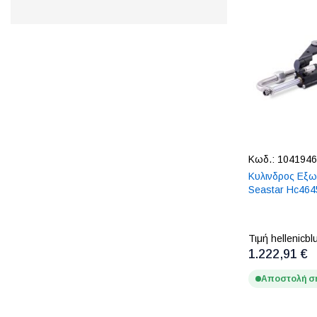
Κωδ.:
1041946
Κυλινδρος Εξω
Seastar Hc464
Τιμή hellenicbl
1.222,91 €
Αποστολή σ