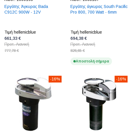
Εργάτης Άγκυρας Bada
Εργάτης άγκυρας South Pacific
C912C 900W - 12V
Pro 800, 700 Watt - 6mm
Τιμή hellenicblue
Τιμή hellenicblue
661,33 €
694,38 €
Προτ. Λιανική
Προτ. Λιανική
777,78 €
826,65 €
Αποστολή σήμερα
-16%
-16%