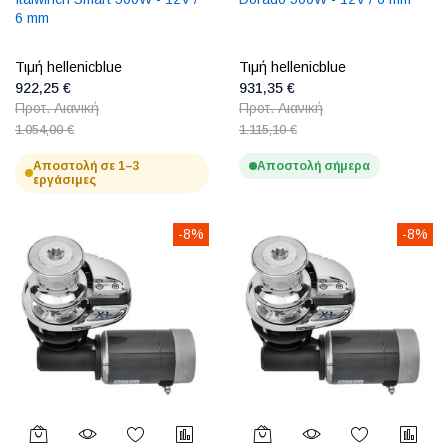
6 mm
Τιμή hellenicblue
Τιμή hellenicblue
922,25 €
931,35 €
Προτ. Λιανική
Προτ. Λιανική
1.054,00 €
1.115,10 €
Αποστολή σε 1–3
Αποστολή σήμερα
εργάσιμες
-8%
-8%