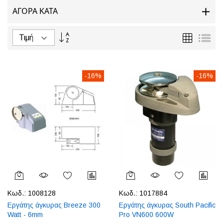
ΑΓΟΡΆ ΚΑΤΆ
Φθίνουσα
Πλέγμα
Λίσ
ταξινόμηση
-16%
-16%
Κωδ.:
1008128
Κωδ.:
1017884
Εργάτης άγκυρας Breeze 300
Εργάτης άγκυρας South Pacific
Watt - 6mm
Pro VN600 600W