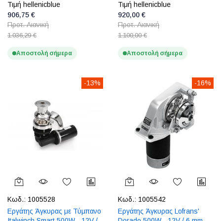
Τιμή hellenicblue
Τιμή hellenicblue
906,75 €
920,00 €
Προτ. Λιανική
Προτ. Λιανική
1.036,29 €
1.100,00 €
Αποστολή σήμερα
Αποστολή σήμερα
-13%
-16%
Κωδ.:
1005528
Κωδ.:
1005542
Εργάτης Άγκυρας με Τύμπανο
Εργάτης Άγκυρας Lofrans'
Italwinch Smart 500W - 12V /
Dorado 500W - 12V / 6 mm