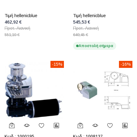
Τιμή hellenicblue
Τιμή hellenicblue
462,92 €
545,53 €
Προτ. Λιανική
Προτ. Λιανική
551,10 €
649,45 €
Αποστολή σήμερα
-15%
-16%
Κωδ.:
1000195
Κωδ.:
1008137