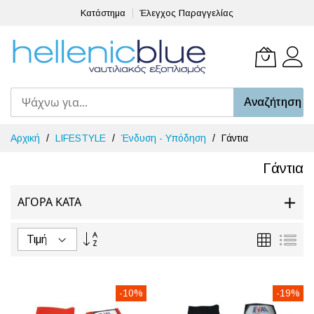
Κατάστημα
Έλεγχος Παραγγελίας
Το καλά
Αναζήτηση
Μετάβαση
Αρχική
LIFESTYLE
Ένδυση - Υπόδηση
Γάντια
στο
περιεχόμενο
Γάντια
ΑΓΟΡΆ ΚΑΤΆ
Φθίνουσα
Πλέγμα
Λίσ
ταξινόμηση
-10%
-19%