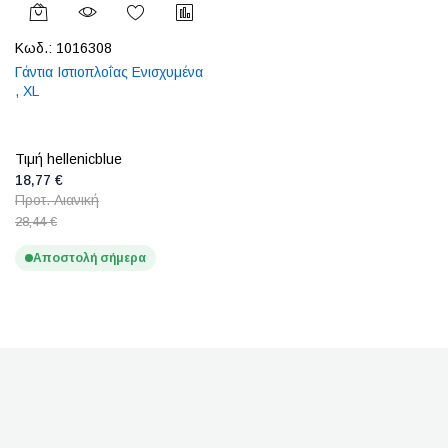
Κωδ.:
1016308
Γάντια Ιστιοπλοΐας Ενισχυμένα
, XL
Τιμή hellenicblue
18,77 €
Προτ. Λιανική
28,44 €
Αποστολή σήμερα