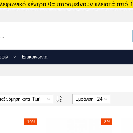
ηλεφωνικό κέντρο θα παραμείνουν κλειστά από 1
οφίλ
Επικοινωνία
Φθίνουσα
Ταξινόμηση κατά
Εμφάνιση
ταξινόμηση
-10%
-8%