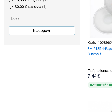
10,00 €
-
19,99 €
1
30,00 €
και άνω
1
Less
Εφαρμογή
Κωδ.:
1028962
3M 2135 Φίλτρ
(ζεύγος)
Τιμή hellenicbl
7,44 €
Αποστολή σ