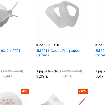
Κωδ.:
1030420
Κωδ.:
 9312 + FFP1
3M 501 Κάλυμμα Προφίλτρου
3M 59
(ζεύγος)
(ζεύγο
Προτ. Λιανική
Προτ. Λιανική
ue
Τιμή hellenicblue
Τιμή h
3,44 €
3,29 €
3,57 €
6,47
-8%
-10%