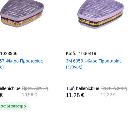
1028966
Κωδ.:
1030418
57 Φίλτρο Προστασίας
3M 6059 Φίλτρο Προστασίας
ς)
(ζεύγος)
Προτ. Λιανική
Προτ. Λιανική
ellenicblue
Τιμή hellenicblue
 €
10,56 €
11,28 €
12,22 €
σα διαθέσιμο