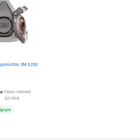
Προσώπου 3M 6200
Προτ. Λιανική
ue
32,70 €
ήμερα