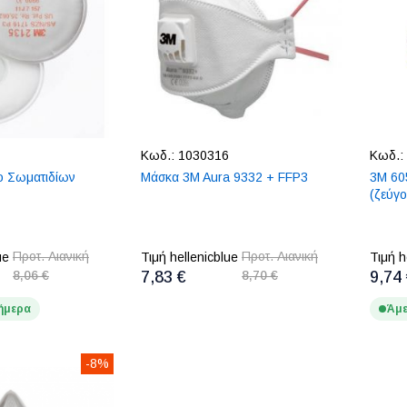
Κωδ.:
1030316
Κωδ.:
ο Σωματιδίων
Μάσκα 3M Aura 9332 + FFP3
3M 60
(ζεύγο
Προτ. Λιανική
Προτ. Λιανική
ue
Τιμή hellenicblue
Τιμή h
8,06 €
7,83 €
8,70 €
9,74
ήμερα
Άμε
-8%