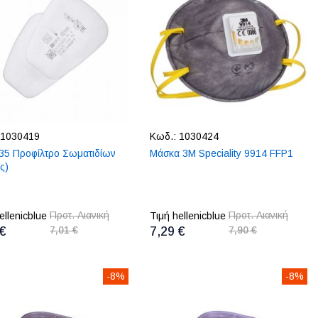
1030419
Κωδ.:
1030424
35 Προφίλτρο Σωματιδίων
Μάσκα 3M Speciality 9914 FFP1
ς)
Προτ. Λιανική
Προτ. Λιανική
ellenicblue
Τιμή hellenicblue
 €
7,01 €
7,29 €
7,90 €
-8%
-8%