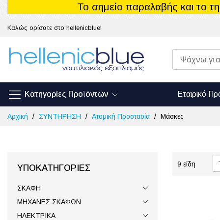
Το σημείο παραλαβής και το τ
Καλώς ορίσατε στο hellenicblue!
Κατηγορίες Προϊόντων
Εταιρικό Πρ
Μετάβαση
Αρχική
ΣΥΝΤΗΡΗΣΗ
Ατομική Προστασία
Μάσκες
στο
περιεχόμενο
9
είδη
ΥΠΟΚΑΤΗΓΟΡΊΕΣ
ΣΚΑΦΗ
ΜΗΧΑΝΕΣ ΣΚΑΦΩΝ
ΗΛΕΚΤΡΙΚΑ