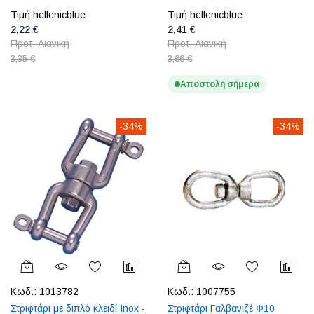
Τιμή hellenicblue
Τιμή hellenicblue
2,22 €
2,41 €
Προτ. Λιανική
Προτ. Λιανική
3,35 €
3,66 €
Αποστολή σήμερα
-34%
-34%
Κωδ.:
1013782
Κωδ.:
1007755
Στριφτάρι με διπλό κλειδί Inox -
Στριφτάρι Γαλβανιζέ Φ10