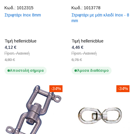
Κωδ.:
1012315
Κωδ.:
1013778
Στριφτάρι Inox 8mm
Στριφτάρι με μάτι κλειδί Inox - 8
mm
Τιμή hellenicblue
Τιμή hellenicblue
4,12 €
4,46 €
Προτ. Λιανική
Προτ. Λιανική
4,80 €
6,76 €
Αποστολή σήμερα
Άμεσα διαθέσιμο
-34%
-34%