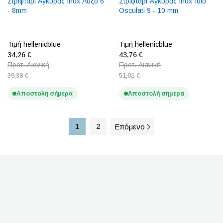
Στριφτάρι Aγκυρας Inox Λοξό 6
Στριφτάρι Άγκυρας Inox Ίσιο
- 8mm
Osculati 9 - 10 mm
Τιμή hellenicblue
Τιμή hellenicblue
34,26 €
43,76 €
Προτ. Λιανική
Προτ. Λιανική
39,38 €
51,01 €
Αποστολή σήμερα
Αποστολή σήμερα
1
2
Επόμενο