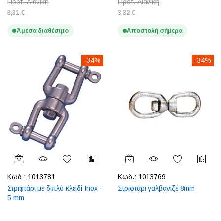
Προτ. Λιανική
Προτ. Λιανική
3,31 €
3,32 €
Άμεσα διαθέσιμο
Αποστολή σήμερα
-34%
-34%
Κωδ.:
1013781
Κωδ.:
1013769
Στριφτάρι με διπλό κλειδί Inox -
Στριφτάρι γαλβανιζέ 8mm
5 mm