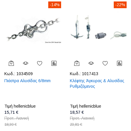
-14%
-22%
Κωδ.:
1034509
Κωδ.:
1017413
Πιάστρα Αλυσίδας 6/8mm
Κλέφτης Άγκυρας & Αλυσίδας
Ρυθμιζόμενος
Τιμή hellenicblue
Τιμή hellenicblue
15,71 €
18,57 €
Προτ. Λιανική
Προτ. Λιανική
18,30 €
23,81 €