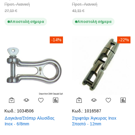
Προτ. Λιανική
Προτ. Λιανική
27,13 €
41,11 €
Αποστολή σήμερα
Αποστολή σήμερα
-14%
-22%
Κωδ.:
1034506
Κωδ.:
1016587
Δαγκάνα/Στόπερ Αλυσίδας
Στριφτάρι Άγκυρας Inox
Inox - 6/8mm
Σπαστό - 12mm