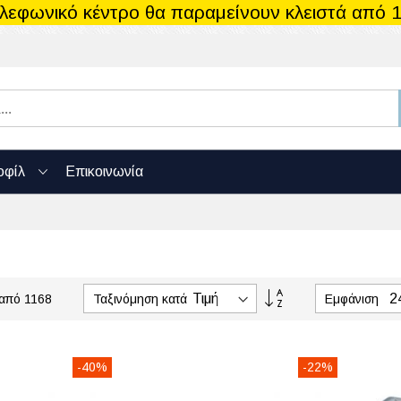
ηλεφωνικό κέντρο θα παραμείνουν κλειστά από 1
οφίλ
Επικοινωνία
Φθίνουσα
Ταξινόμηση κατά
Εμφάνιση
από
1168
ταξινόμηση
-40%
-22%