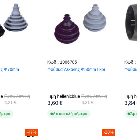
Κωδ.:
1006785
Κωδ.:
ης Φ70mm
Φούσκα Λεκάνης Φ50mm Γκρι
Φούσκ
Προτ. Λιανική
Προτ. Λιανική
ue
Τιμή hellenicblue
Τιμή h
4,21 €
3,60 €
4,21 €
3,84
ήμερα
Αποστολή σήμερα
Άμε
-47%
-28%