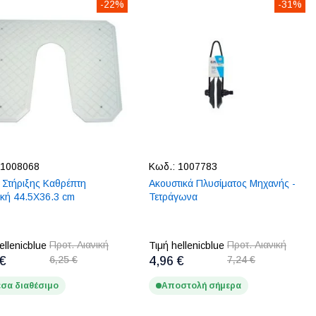
-22%
-31%
1008068
Κωδ.:
1007783
 Στήριξης Καθρέπτη
Ακουστικά Πλυσίματος Μηχανής -
ική 44.5X36.3 cm
Τετράγωνα
Προτ. Λιανική
Προτ. Λιανική
ellenicblue
Τιμή hellenicblue
 €
6,25 €
4,96 €
7,24 €
σα διαθέσιμο
Αποστολή σήμερα