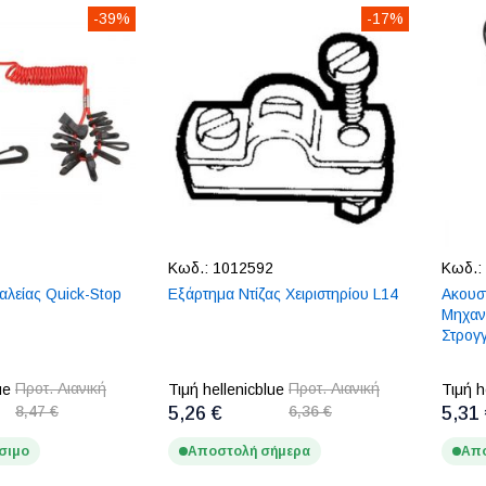
-39%
-17%
Κωδ.:
1012592
Κωδ.:
αλείας Quick-Stop
Εξάρτημα Ντίζας Χειριστηρίου L14
Ακουσ
Μηχαν
Στρογ
Προτ. Λιανική
Προτ. Λιανική
ue
Τιμή hellenicblue
Τιμή h
8,47 €
5,26 €
6,36 €
5,31
σιμο
Αποστολή σήμερα
Απο