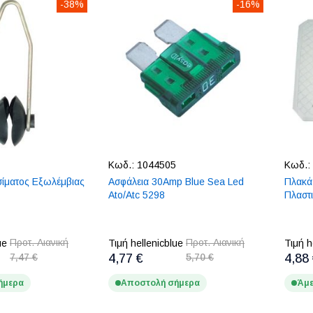
-38%
-16%
Κωδ.:
1044505
Κωδ.:
σίματος Εξωλέμβιας
Ασφάλεια 30Amp Blue Sea Led
Πλακά
Ato/Atc 5298
Πλαστ
Προτ. Λιανική
Προτ. Λιανική
ue
Τιμή hellenicblue
Τιμή h
7,47 €
4,77 €
5,70 €
4,88
ήμερα
Αποστολή σήμερα
Άμε