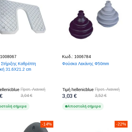
1008067
Κωδ.:
1006784
 Στήριξης Καθρέπτη
Φούσκα Λεκάνης Φ50mm
ική 31.6X21.2 cm
Προτ. Λιανική
Προτ. Λιανική
ellenicblue
Τιμή hellenicblue
 €
3,04 €
3,03 €
3,52 €
στολή σήμερα
Αποστολή σήμερα
-14%
-22%