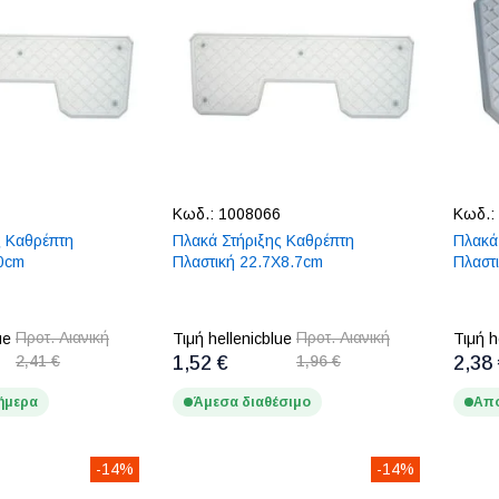
Κωδ.:
1008066
Κωδ.:
ς Καθρέπτη
Πλακά Στήριξης Καθρέπτη
Πλακά
0cm
Πλαστική 22.7X8.7cm
Πλαστ
Προτ. Λιανική
Προτ. Λιανική
ue
Τιμή hellenicblue
Τιμή h
2,41 €
1,52 €
1,96 €
2,38
ήμερα
Άμεσα διαθέσιμο
Απο
-14%
-14%