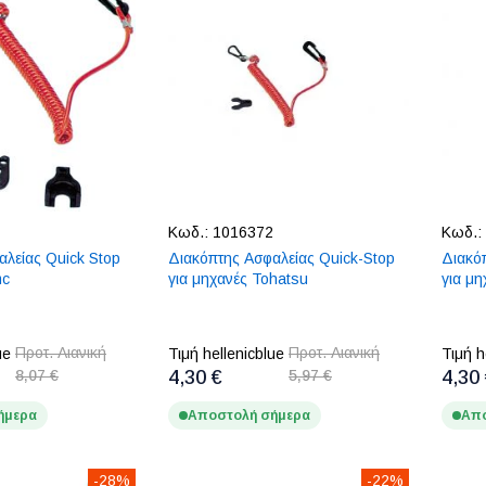
Κωδ.:
1016372
Κωδ.:
αλείας Quick Stop
Διακόπτης Ασφαλείας Quick-Stop
Διακό
mc
για μηχανές Tohatsu
για μ
Προτ. Λιανική
Προτ. Λιανική
ue
Τιμή hellenicblue
Τιμή h
8,07 €
4,30 €
5,97 €
4,30
ήμερα
Αποστολή σήμερα
Απο
-28%
-22%