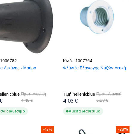
1006782
Κωδ.:
1007764
α Λεκάνης - Μαύρο
Φλάντζα Εξαγωγής Ντιζών Λευκή
Προτ. Λιανική
Προτ. Λιανική
ellenicblue
Τιμή hellenicblue
 €
4,48 €
4,03 €
5,18 €
σα διαθέσιμο
Άμεσα διαθέσιμο
-47%
-28%