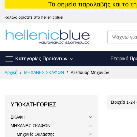
Το σημείο παραλαβής και το τ
Καλώς ορίσατε στο hellenicblue!
Κατηγορίες Προϊόντων
Εταιρικό Πρ
Μετάβαση
Αρχική
ΜΗΧΑΝΕΣ ΣΚΑΦΩΝ
Αξεσουάρ Μηχανών
στο
περιεχόμενο
Στοιχεία
1
-
24
ΥΠΟΚΑΤΗΓΟΡΊΕΣ
ΣΚΑΦΗ
ΜΗΧΑΝΕΣ ΣΚΑΦΩΝ
Μηχανές Θαλάσσης