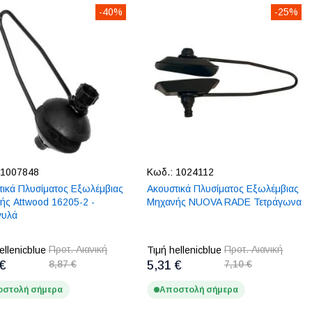
-40%
-25%
1007848
Κωδ.:
1024112
τικά Πλυσίματος Εξωλέμβιας
Ακουστικά Πλυσίματος Εξωλέμβιας
ής Attwood 16205-2 -
Μηχανής NUOVA RADE Τετράγωνα
γυλά
Προτ. Λιανική
Προτ. Λιανική
ellenicblue
Τιμή hellenicblue
 €
8,87 €
5,31 €
7,10 €
στολή σήμερα
Αποστολή σήμερα