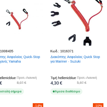
1008435
Κωδ.:
1016371
πτης Ασφαλείας Quick-Stop
Διακόπτης Ασφαλείας Quick Stop
ηχανές Yamaha
για Mariner - Suzuki
Προτ. Λιανική
Προτ. Λιανική
ellenicblue
Τιμή hellenicblue
 €
8,07 €
4,30 €
5,97 €
στολή σήμερα
Άμεσα διαθέσιμο
-14%
-10%