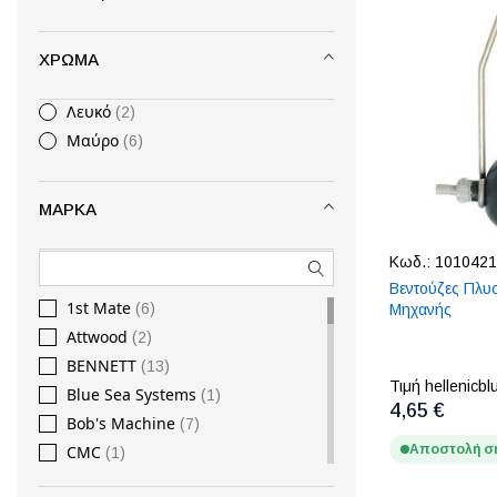
36Ft
5
38Ft
4
ΧΡΏΜΑ
40Ft
5
42Ft
1
Λευκό
2
44Ft
1
Μαύρο
6
46Ft
1
48Ft
1
50Ft
1
ΜΆΡΚΑ
52Ft
1
54Ft
Κωδ.:
1010421
1
Βεντούζες Πλυ
56Ft
1
1st Mate
6
Μηχανής
58Ft
1
Attwood
2
5Ft
3
BENNETT
13
60Ft
1
Τιμή hellenicbl
Blue Sea Systems
1
6Ft
7
4,65 €
Bob's Machine
7
7Ft
5
CMC
Αποστολή σ
1
8Ft
17
Eval
20
9Ft
15