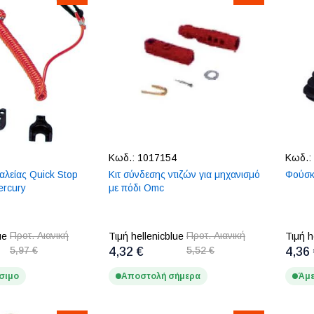
Κωδ.:
1017154
Κωδ.:
αλείας Quick Stop
Κιτ σύνδεσης ντιζών για μηχανισμό
Φούσκ
ercury
με πόδι Omc
Προτ. Λιανική
Προτ. Λιανική
ue
Τιμή hellenicblue
Τιμή h
5,97 €
4,32 €
5,52 €
4,36
σιμο
Αποστολή σήμερα
Άμε