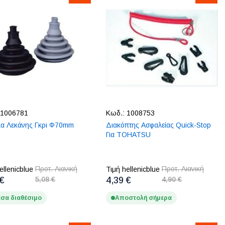
1006781
Κωδ.:
1008753
α Λεκάνης Γκρι Φ70mm
Διακόπτης Ασφαλείας Quick-Stop
Για TOHATSU
Προτ. Λιανική
Προτ. Λιανική
ellenicblue
Τιμή hellenicblue
 €
5,08 €
4,39 €
4,90 €
σα διαθέσιμο
Αποστολή σήμερα