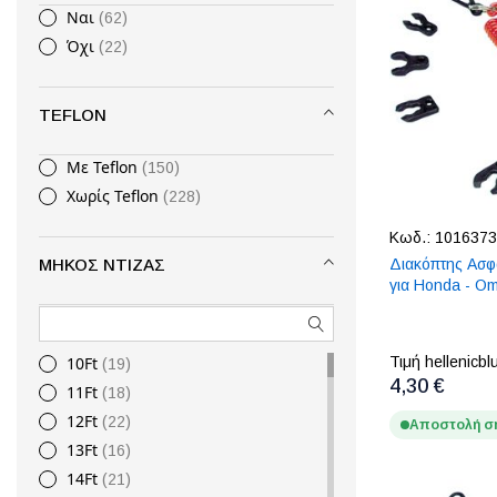
Ναι
62
Όχι
22
TEFLON
Με Teflon
150
Χωρίς Teflon
228
Κωδ.:
1016373
ΜΉΚΟΣ ΝΤΊΖΑΣ
Διακόπτης Ασφ
για Honda - O
10Ft
Τιμή hellenicbl
19
4,30 €
11Ft
18
12Ft
22
Αποστολή σ
13Ft
16
14Ft
21