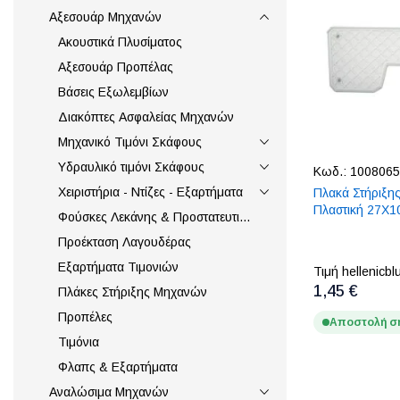
Αξεσουάρ Μηχανών
Ακουστικά Πλυσίματος
Αξεσουάρ Προπέλας
Βάσεις Εξωλεμβίων
Διακόπτες Ασφαλείας Μηχανών
Μηχανικό Τιμόνι Σκάφους
Υδραυλικό τιμόνι Σκάφους
Κωδ.:
1008065
Χειριστήρια - Ντίζες - Εξαρτήματα
Πλακά Στήριξη
Πλαστική 27X1
Φούσκες Λεκάνης & Προστατευτικά Ντιζών
Προέκταση Λαγουδέρας
Εξαρτήματα Τιμονιών
Τιμή hellenicbl
1,45 €
Πλάκες Στήριξης Μηχανών
Προπέλες
Αποστολή σ
Τιμόνια
Φλαπς & Εξαρτήματα
Αναλώσιμα Μηχανών