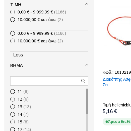
ISOTTA
1
ΤΙΜΉ
LENCO
18
0,00 €
-
9.999,99 €
1166
MAVI MARE
20
10.000,00 €
και άνω
2
Maxflex
1
0,00 €
-
9.999,99 €
Mercury
1166
7
10.000,00 €
και άνω
Michigan Wheel
2
84
Multiflex
37
Less
Nuova Rade
11
OEM
84
ΒΉΜΑ
Osculati
33
Κωδ.:
1013219
Pretech
Διακόπτης Ασφ
158
Σετ
PROP GUARD
3
11
8
Quicksilver
5
12
6
Riviera
5
Τιμή hellenicbl
13
13
S.A.M-Tech
2
5,16 €
14
7
Sailmarine
1
15
8
Άμεσα διαθέ
Savoretti Armando
9
17
14