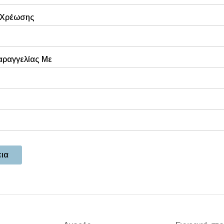
 Χρέωσης
αραγγελίας Με
εια