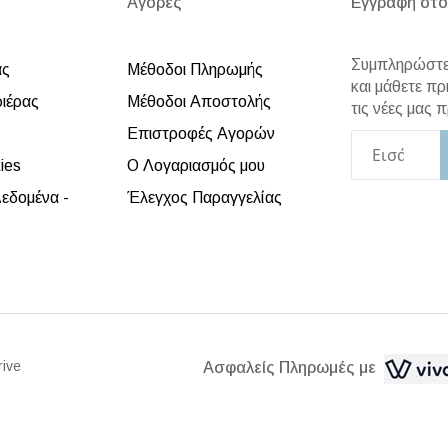
Αγορές
Εγγραφή στο
Συμπληρώστε 
άς
Μέθοδοι Πληρωμής
και μάθετε πρ
ριέρας
Μέθοδοι Αποστολής
τις νέες μας
Επιστροφές Αγορών
ies
Ο Λογαριασμός μου
εδομένα -
Έλεγχος Παραγγελίας
rive
Ασφαλείς Πληρωμές με