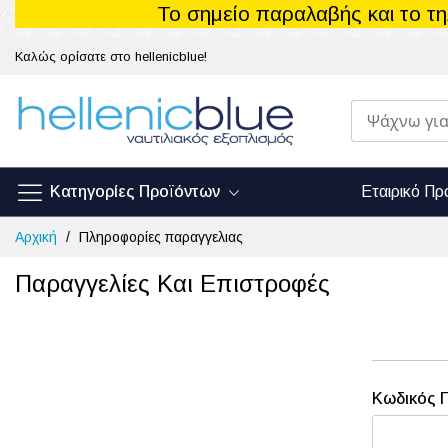
Το σημείο παραλαβής και το τ
Καλώς ορίσατε στο hellenicblue!
Κατηγορίες Προϊόντων
Εταιρικό Πρ
Μετάβαση
Αρχική
Πληροφορίες παραγγελιας
στο
περιεχόμενο
Παραγγελίες Και Επιστροφές
Κωδικός 