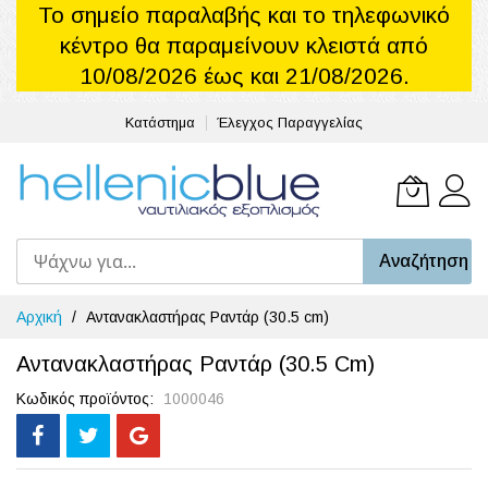
Το σημείο παραλαβής και το τηλεφωνικό
κέντρο θα παραμείνουν κλειστά από
10/08/2026 έως και 21/08/2026.
Κατάστημα
Έλεγχος Παραγγελίας
Το καλά
Αναζήτηση
Μετάβαση
Αρχική
Αντανακλαστήρας Ραντάρ (30.5 cm)
στο
περιεχόμενο
Αντανακλαστήρας Ραντάρ (30.5 Cm)
Κωδικός προϊόντος
1000046