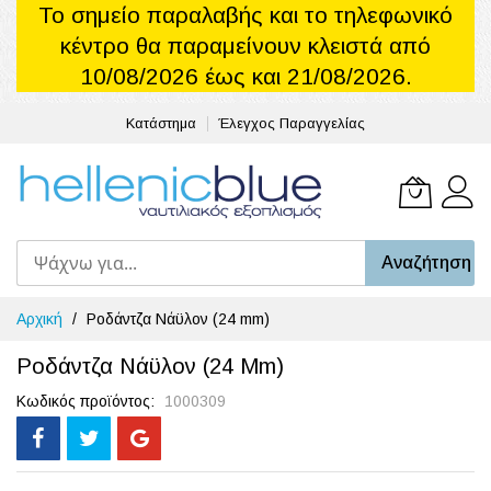
Το σημείο παραλαβής και το τηλεφωνικό
κέντρο θα παραμείνουν κλειστά από
10/08/2026 έως και 21/08/2026.
Κατάστημα
Έλεγχος Παραγγελίας
Το καλά
Αναζήτηση
Μετάβαση
Αρχική
Ροδάντζα Νάϋλον (24 mm)
στο
περιεχόμενο
Ροδάντζα Νάϋλον (24 Mm)
Κωδικός προϊόντος
1000309