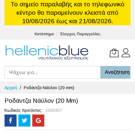
Το σημείο παραλαβής και το τηλεφωνικό
κέντρο θα παραμείνουν κλειστά από
10/08/2026 έως και 21/08/2026.
Κατάστημα
Έλεγχος Παραγγελίας
Το καλά
Αναζήτηση
Μετάβαση
Αρχική
Ροδάντζα Νάϋλον (20 mm)
στο
περιεχόμενο
Ροδάντζα Νάϋλον (20 Mm)
Κωδικός προϊόντος
1000307