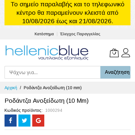
Το σημείο παραλαβής και το τηλεφωνικό
κέντρο θα παραμείνουν κλειστά από
10/08/2026 έως και 21/08/2026.
Κατάστημα
Έλεγχος Παραγγελίας
Το καλά
Αναζήτηση
Μετάβαση
Αρχική
Ροδάντζα Ανοξείδωτη (10 mm)
στο
περιεχόμενο
Ροδάντζα Ανοξείδωτη (10 Mm)
Κωδικός προϊόντος
1000294