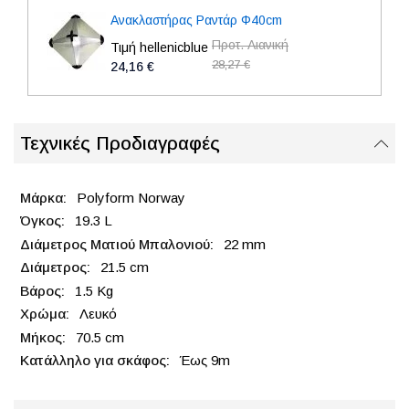
Ανακλαστήρας Ραντάρ Φ40cm
Προτ. Λιανική
Τιμή hellenicblue
28,27 €
24,16 €
Τεχνικές Προδιαγραφές
Polyform Norway
19.3 L
22 mm
21.5 cm
1.5 Kg
Λευκό
70.5 cm
Έως 9m