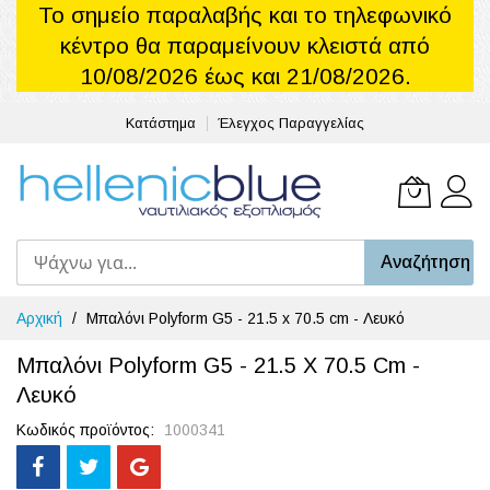
Το σημείο παραλαβής και το τηλεφωνικό
κέντρο θα παραμείνουν κλειστά από
10/08/2026 έως και 21/08/2026.
Κατάστημα
Έλεγχος Παραγγελίας
Το καλά
Αναζήτηση
Μετάβαση
Αρχική
Μπαλόνι Polyform G5 - 21.5 x 70.5 cm - Λευκό
στο
περιεχόμενο
Μπαλόνι Polyform G5 - 21.5 X 70.5 Cm -
Λευκό
Κωδικός προϊόντος
1000341