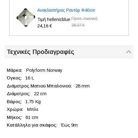
Ανακλαστήρας Ραντάρ Φ40cm
Προτ. Λιανική
Τιμή hellenicblue
28,27 €
24,16 €
Τεχνικές Προδιαγραφές
Polyform Norway
16 L
28 mm
22 cm
1.75 Kg
Μπλε
61 cm
Έως 9m