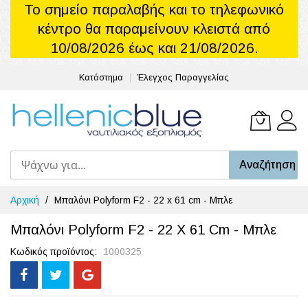
Το σημείο παραλαβής και το τηλεφωνικό
κέντρο θα παραμείνουν κλειστά από
10/08/2026 έως και 21/08/2026.
Κατάστημα
Έλεγχος Παραγγελίας
Το καλά
Αναζήτηση
Μετάβαση
Αρχική
Μπαλόνι Polyform F2 - 22 x 61 cm - Μπλε
στο
περιεχόμενο
Μπαλόνι Polyform F2 - 22 X 61 Cm - Μπλε
Κωδικός προϊόντος
1000325