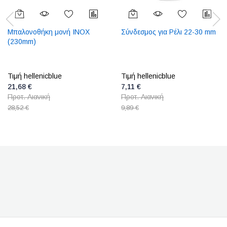
Μπαλονοθήκη μονή INOX
Σύνδεσμος για Ρέλι 22-30 mm
(230mm)
Τιμή hellenicblue
Τιμή hellenicblue
21,68 €
7,11 €
Προτ. Λιανική
Προτ. Λιανική
28,52 €
9,89 €