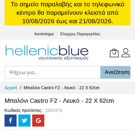
Το σημείο παραλαβής και το τηλεφωνικό
κέντρο θα παραμείνουν κλειστά από
10/08/2026 έως και 21/08/2026.
Κατάστημα
Έλεγχος Παραγγελίας
Το καλά
Αναζήτηση
Μετάβαση
Αρχική
Μπαλόνι Castro F2 - Λευκό - 22 X 62cm
στο
περιεχόμενο
Μπαλόνι Castro F2 - Λευκό - 22 X 62cm
Κωδικός προϊόντος
1000379