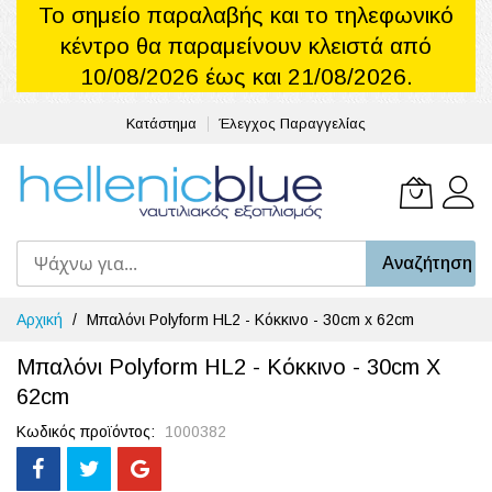
Το σημείο παραλαβής και το τηλεφωνικό
κέντρο θα παραμείνουν κλειστά από
10/08/2026 έως και 21/08/2026.
Κατάστημα
Έλεγχος Παραγγελίας
Το καλά
Αναζήτηση
Μετάβαση
Αρχική
Μπαλόνι Polyform HL2 - Κόκκινο - 30cm x 62cm
στο
περιεχόμενο
Μπαλόνι Polyform HL2 - Κόκκινο - 30cm X
62cm
Κωδικός προϊόντος
1000382