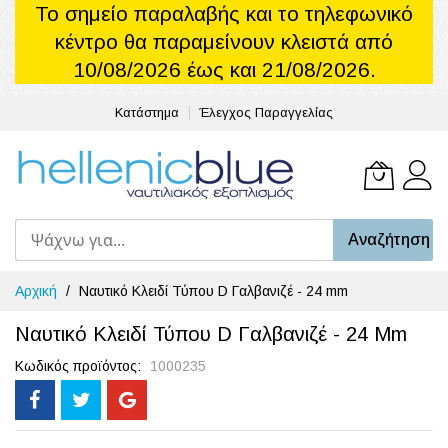
Το σημείο παραλαβής και το τηλεφωνικό
κέντρο θα παραμείνουν κλειστά από
10/08/2026 έως και 21/08/2026.
Κατάστημα
Έλεγχος Παραγγελίας
Το καλά
Αναζήτηση
Μετάβαση
Αρχική
Ναυτικό Κλειδί Τύπου D Γαλβανιζέ - 24 mm
στο
περιεχόμενο
Ναυτικό Κλειδί Τύπου D Γαλβανιζέ - 24 Mm
Κωδικός προϊόντος
1000235