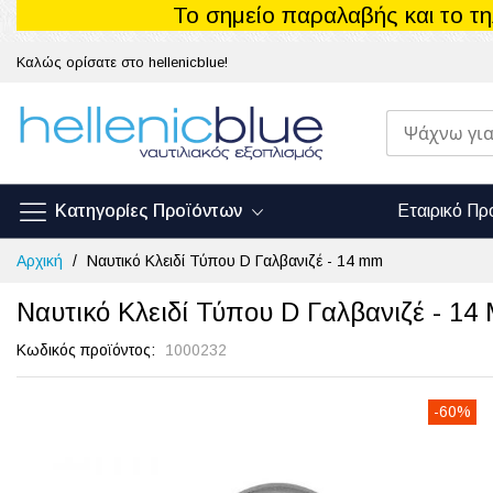
Το σημείο παραλαβής και το τ
Καλώς ορίσατε στο hellenicblue!
Κατηγορίες Προϊόντων
Εταιρικό Πρ
Μετάβαση
Αρχική
Ναυτικό Κλειδί Τύπου D Γαλβανιζέ - 14 mm
στο
περιεχόμενο
Ναυτικό Κλειδί Τύπου D Γαλβανιζέ - 14
Κωδικός προϊόντος
1000232
-60%