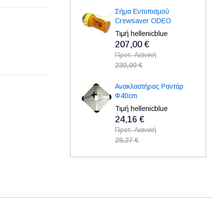
Σήμα Εντοπισμού
Crewsaver ODEO
Τιμή hellenicblue
207,00 €
Προτ. Λιανική
230,00 €
Ανακλαστήρας Ραντάρ
Φ40cm
Τιμή hellenicblue
24,16 €
Προτ. Λιανική
28,27 €