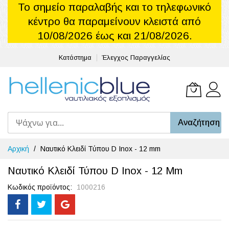
Το σημείο παραλαβής και το τηλεφωνικό
κέντρο θα παραμείνουν κλειστά από
10/08/2026 έως και 21/08/2026.
Κατάστημα
Έλεγχος Παραγγελίας
Το καλά
Αναζήτηση
Μετάβαση
Αρχική
Ναυτικό Κλειδί Τύπου D Inox - 12 mm
στο
περιεχόμενο
Ναυτικό Κλειδί Τύπου D Inox - 12 Mm
Κωδικός προϊόντος
1000216