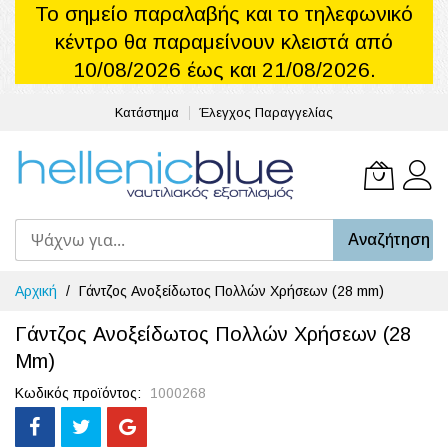
Το σημείο παραλαβής και το τηλεφωνικό
κέντρο θα παραμείνουν κλειστά από
10/08/2026 έως και 21/08/2026.
Κατάστημα
Έλεγχος Παραγγελίας
Το καλά
Αναζήτηση
Μετάβαση
Αρχική
Γάντζος Ανοξείδωτος Πολλών Χρήσεων (28 mm)
στο
περιεχόμενο
Γάντζος Ανοξείδωτος Πολλών Χρήσεων (28
Mm)
Κωδικός προϊόντος
1000268