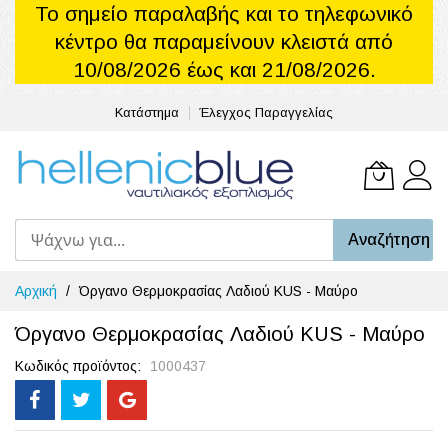
Το σημείο παραλαβής και το τηλεφωνικό
κέντρο θα παραμείνουν κλειστά από
10/08/2026 έως και 21/08/2026.
Κατάστημα
Έλεγχος Παραγγελίας
Το καλά
Αναζήτηση
Μετάβαση
Αρχική
Όργανο Θερμοκρασίας Λαδιού KUS - Μαύρο
στο
περιεχόμενο
Όργανο Θερμοκρασίας Λαδιού KUS - Μαύρο
Κωδικός προϊόντος
1000437