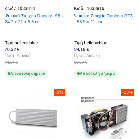
Κωδ.:
1033814
Κωδ.:
1033816
Ψυκτικό Στοιχείο Danfoss S8 -
Ψυκτικό Στοιχείο Danfoss PT3
24.7 x 21 x 8.8 cm
- 58.5 x 21 cm
Τιμή hellenicblue
Τιμή hellenicblue
70,32 €
84,19 €
Προτ. Λιανική
Προτ. Λιανική
74,64 €
89,37 €
Αποστολή σήμερα
Αποστολή σήμερα
-6%
-13%