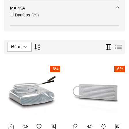
ΜΆΡΚΑ
στοιχεία
Danfoss
29
Φθίνουσα
Πλέγμα
Λίσ
ταξινόμηση
-6%
-6%