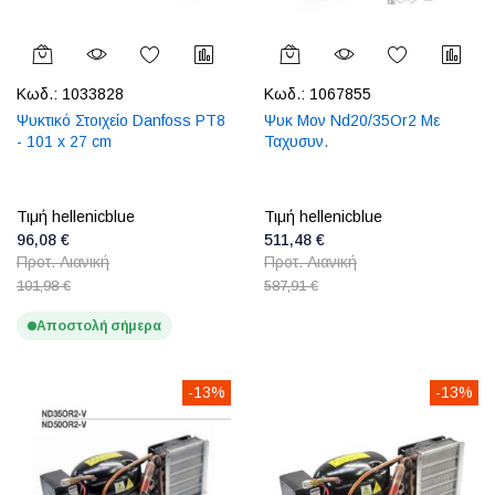
Κωδ.:
1033828
Κωδ.:
1067855
Ψυκτικό Στοιχείο Danfoss PT8
Ψυκ Μον Nd20/35Or2 Με
- 101 x 27 cm
Ταχυσυν.
Τιμή hellenicblue
Τιμή hellenicblue
96,08 €
511,48 €
Προτ. Λιανική
Προτ. Λιανική
101,98 €
587,91 €
Αποστολή σήμερα
-13%
-13%