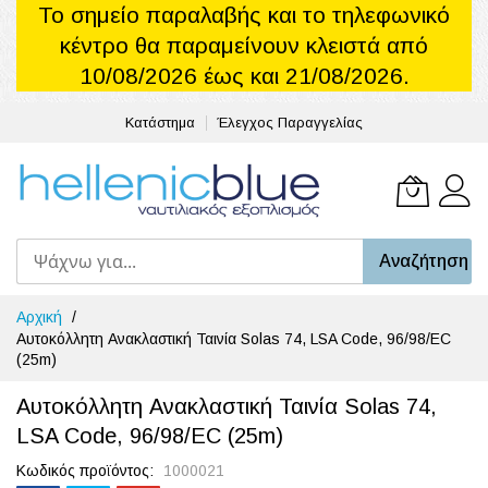
Το σημείο παραλαβής και το τηλεφωνικό
κέντρο θα παραμείνουν κλειστά από
10/08/2026 έως και 21/08/2026.
Κατάστημα
Έλεγχος Παραγγελίας
Το καλά
Αναζήτηση
Μετάβαση
Αρχική
στο
Αυτοκόλλητη Ανακλαστική Ταινία Solas 74, LSA Code, 96/98/EC
περιεχόμενο
(25m)
Αυτοκόλλητη Ανακλαστική Ταινία Solas 74,
LSA Code, 96/98/EC (25m)
Κωδικός προϊόντος
1000021