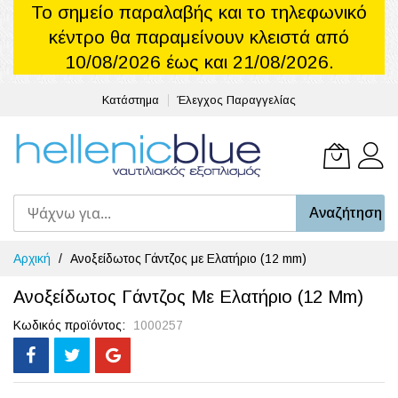
Το σημείο παραλαβής και το τηλεφωνικό
κέντρο θα παραμείνουν κλειστά από
10/08/2026 έως και 21/08/2026.
Κατάστημα
Έλεγχος Παραγγελίας
Το καλά
Αναζήτηση
Μετάβαση
Αρχική
Ανοξείδωτος Γάντζος με Ελατήριο (12 mm)
στο
περιεχόμενο
Ανοξείδωτος Γάντζος Με Ελατήριο (12 Mm)
Κωδικός προϊόντος
1000257