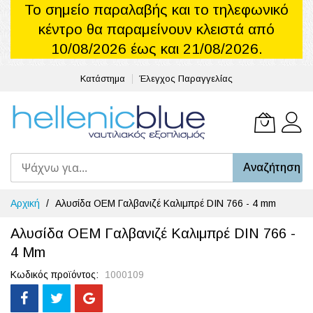
Το σημείο παραλαβής και το τηλεφωνικό
κέντρο θα παραμείνουν κλειστά από
10/08/2026 έως και 21/08/2026.
Κατάστημα
Έλεγχος Παραγγελίας
Το καλά
Αναζήτηση
Μετάβαση
Αρχική
Αλυσίδα OEM Γαλβανιζέ Καλιμπρέ DIN 766 - 4 mm
στο
περιεχόμενο
Αλυσίδα OEM Γαλβανιζέ Καλιμπρέ DIN 766 -
4 Mm
Κωδικός προϊόντος
1000109