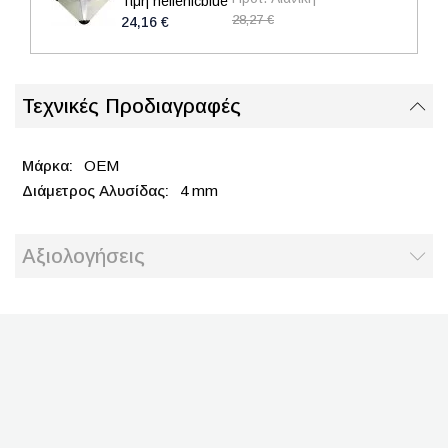
Τιμή hellenicblue
28,27 €
24,16 €
Τεχνικές Προδιαγραφές
OEM
4 mm
Αξιολογήσεις