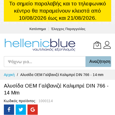
Το σημείο παραλαβής και το τηλεφωνικό
κέντρο θα παραμείνουν κλειστά από
10/08/2026 έως και 21/08/2026.
Κατάστημα
Έλεγχος Παραγγελίας
Το καλά
Αναζήτηση
Μετάβαση
Αρχική
Αλυσίδα OEM Γαλβανιζέ Καλιμπρέ DIN 766 - 14 mm
στο
περιεχόμενο
Αλυσίδα OEM Γαλβανιζέ Καλιμπρέ DIN 766 -
14 Mm
Κωδικός προϊόντος
1000114