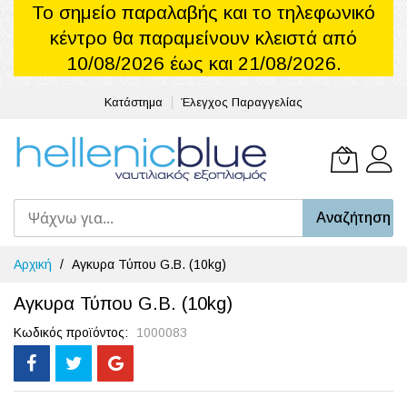
Το σημείο παραλαβής και το τηλεφωνικό
κέντρο θα παραμείνουν κλειστά από
10/08/2026 έως και 21/08/2026.
Κατάστημα
Έλεγχος Παραγγελίας
Το καλά
Αναζήτηση
Μετάβαση
Αρχική
Αγκυρα Τύπου G.B. (10kg)
στο
περιεχόμενο
Αγκυρα Τύπου G.B. (10kg)
Κωδικός προϊόντος
1000083