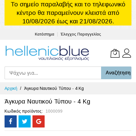
Το σημείο παραλαβής και το τηλεφωνικό
κέντρο θα παραμείνουν κλειστά από
10/08/2026 έως και 21/08/2026.
Κατάστημα
Έλεγχος Παραγγελίας
Το καλά
Αναζήτηση
Μετάβαση
Αρχική
Άγκυρα Ναυτικού Τύπου - 4 Kg
στο
περιεχόμενο
Άγκυρα Ναυτικού Τύπου - 4 Kg
Κωδικός προϊόντος
1000099