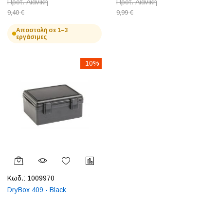
Προτ. Λιανική
Προτ. Λιανική
9,40 €
9,99 €
Αποστολή σε 1–3
εργάσιμες
-10%
Κωδ.:
1009970
DryBox 409 - Black