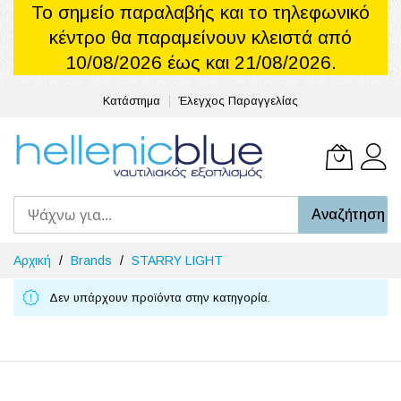
Το σημείο παραλαβής και το τηλεφωνικό
κέντρο θα παραμείνουν κλειστά από
10/08/2026 έως και 21/08/2026.
Κατάστημα
Έλεγχος Παραγγελίας
Το καλά
Αναζήτηση
Μετάβαση
Αρχική
Brands
STARRY LIGHT
στο
περιεχόμενο
Δεν υπάρχουν προϊόντα στην κατηγορία.