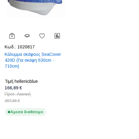
Κωδ.:
1020817
Κάλυμμα σκάφους SeaCover
420D (Για σκάφη 630cm -
710cm)
Τιμή hellenicblue
166,89 €
Προτ. Λιανική
207,36 €
Άμεσα διαθέσιμο