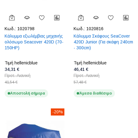
Κωδ.:
1020798
Κωδ.:
1020816
Κάλυμμα εξωλέμβιας μηχανής
Κάλυμμα Σκάφους SeaCover
ολόσωμο Seacover 420D (70-
420D Junior (Για σκάφη 240cm
150HP)
- 300cm)
Τιμή hellenicblue
Τιμή hellenicblue
34,31 €
46,41 €
Προτ. Λιανική
Προτ. Λιανική
41,54 €
57,48 €
Αποστολή σήμερα
Άμεσα διαθέσιμο
-20%