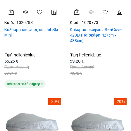
Κωδ.:
1020793
Κωδ.:
1020773
Κάλυμμα σκάφους και Jet Ski -
Κάλυμμα σκάφους SeaCover
Mini
420D (Για σκάφη 427cm -
488cm)
Τιμή hellenicblue
Τιμή hellenicblue
55,25 €
59,20 €
Προτ. Λιανική
Προτ. Λιανική
68,84 €
73,71 €
Αποστολή σήμερα
-20%
-20%