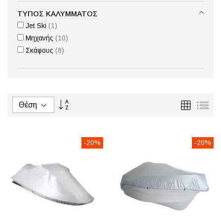
ΤΎΠΟΣ ΚΑΛΎΜΜΑΤΟΣ
στοιχείο
Jet Ski
1
στοιχεία
Μηχανής
10
στοιχεία
Σκάφους
8
Φθίνουσα
Πλέγμα
Λίσ
ταξινόμηση
-20%
-20%