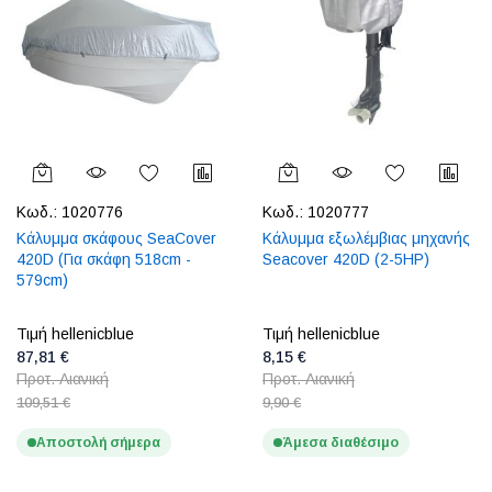
Κωδ.:
1020776
Κωδ.:
1020777
Κάλυμμα σκάφους SeaCover
Κάλυμμα εξωλέμβιας μηχανής
420D (Για σκάφη 518cm -
Seacover 420D (2-5HP)
579cm)
Τιμή hellenicblue
Τιμή hellenicblue
87,81 €
8,15 €
Προτ. Λιανική
Προτ. Λιανική
109,51 €
9,90 €
Αποστολή σήμερα
Άμεσα διαθέσιμο