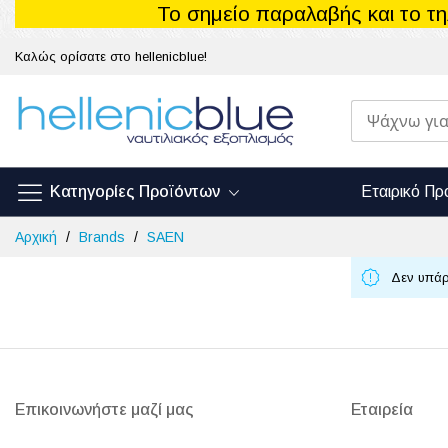
Το σημείο παραλαβής και το τ
Καλώς ορίσατε στο hellenicblue!
Κατηγορίες Προϊόντων
Εταιρικό Πρ
Μετάβαση
Αρχική
Brands
SAEN
στο
περιεχόμενο
Δεν υπάρ
Επικοινωνήστε μαζί μας
Εταιρεία