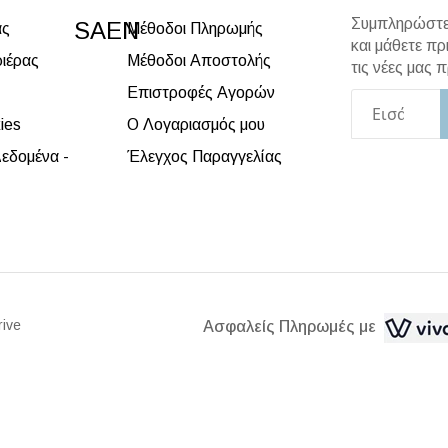
Συμπληρώστε 
SAEN
άς
Μέθοδοι Πληρωμής
και μάθετε πρ
ριέρας
Μέθοδοι Αποστολής
τις νέες μας
Επιστροφές Αγορών
ies
Ο Λογαριασμός μου
εδομένα -
Έλεγχος Παραγγελίας
rive
Ασφαλείς Πληρωμές με